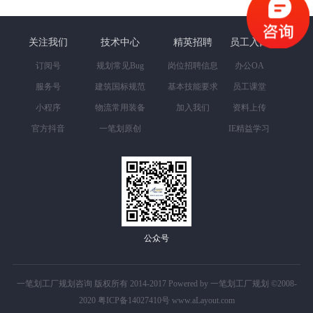
关注我们
技术中心
精英招聘
员工入口
订阅号
规划常见Bug
岗位招聘信息
办公OA
服务号
建筑国标规范
基本技能要求
员工课堂
小程序
物流常用装备
加入我们
资料上传
官方抖音
一笔划原创
IE精益学习
公众号
一笔划工厂规划咨询 版权所有 2014-2017 Powered by 一笔划工厂规划 ©2008-
2020
粤ICP备14027410号
www.aLayout.com