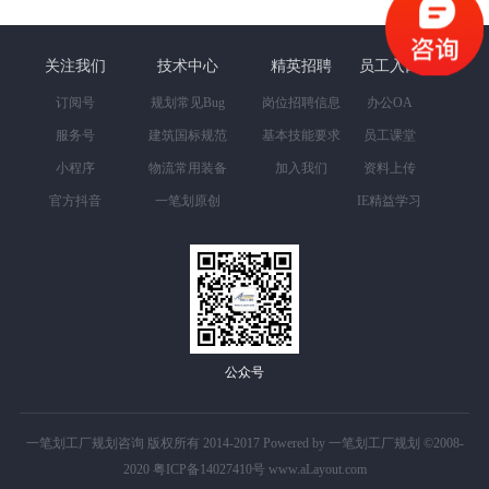
关注我们
技术中心
精英招聘
员工入口
订阅号
规划常见Bug
岗位招聘信息
办公OA
服务号
建筑国标规范
基本技能要求
员工课堂
小程序
物流常用装备
加入我们
资料上传
官方抖音
一笔划原创
IE精益学习
公众号
一笔划工厂规划咨询 版权所有 2014-2017 Powered by 一笔划工厂规划 ©2008-
2020
粤ICP备14027410号
www.aLayout.com