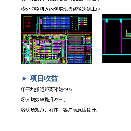
⑤外包物料入内包实现跨路输送到工
位。
► 项目收益
①平均搬运距离缩短49%；
②人均效率提升27%；
③现场规范、有序，客户满意度提升。