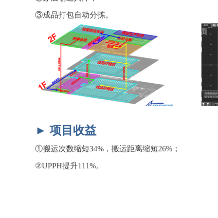
③成品打包自动分拣。
► 项目收益
①搬运次数缩短34%，搬运距离缩短26%；
②UPPH提升111%。