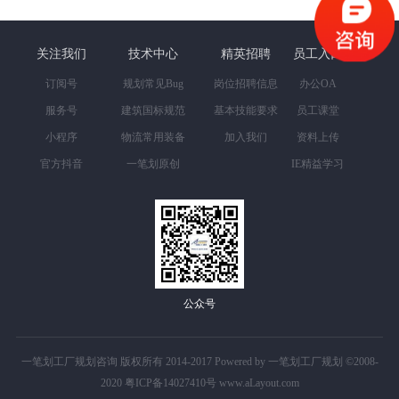
关注我们
技术中心
精英招聘
员工入口
订阅号
规划常见Bug
岗位招聘信息
办公OA
服务号
建筑国标规范
基本技能要求
员工课堂
小程序
物流常用装备
加入我们
资料上传
官方抖音
一笔划原创
IE精益学习
公众号
一笔划工厂规划咨询 版权所有 2014-2017 Powered by 一笔划工厂规划 ©2008-
2020
粤ICP备14027410号
www.aLayout.com